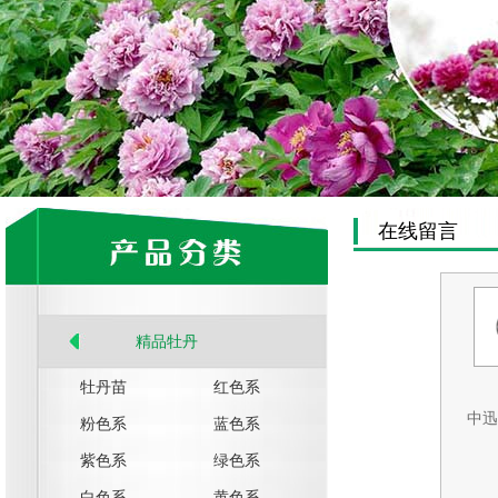
在线留言
精品牡丹
牡丹苗
红色系
中迅
粉色系
蓝色系
紫色系
绿色系
白色系
黄色系