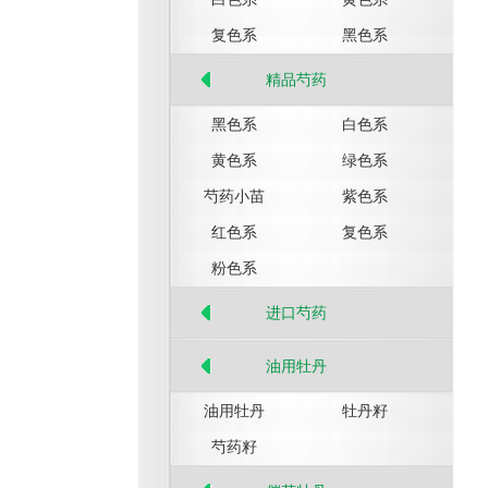
复色系
黑色系
精品芍药
黑色系
白色系
黄色系
绿色系
芍药小苗
紫色系
红色系
复色系
粉色系
进口芍药
油用牡丹
油用牡丹
牡丹籽
芍药籽