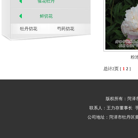
催花牡丹
鲜切花
牡丹切花
芍药切花
粉
总计2页 [
1
2
]
版权所有：菏泽
联系人：王力存董事长 手 机: 1
公司地址：菏泽市牡丹区黄