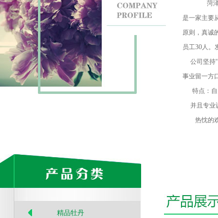
菏泽市
是一家主要
原则，真诚
员工
30
人。
公司坚持
事业留一方
特点：自
并且专业
热忱的欢迎
精品牡丹